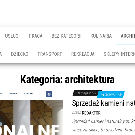
USŁUGI
PRACA
BEZ KATEGORII
KULINARIA
ARCHI
A
DZIECKO
TRANSPORT
REKREACJA
SKLEPY INTER
Kategoria:
architektura
9 maja 2023
Wyłączono
Sprzedaż kamieni nat
przez
REDAKTOR
Sprzedaż kamieni naturalnych, k
wnętrzarskich, to dziedzina bran