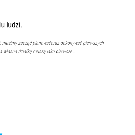
u ludzi.
łnić musimy zacząć planowaćoraz dokonywać pierwszych
ją własną działką muszą jako pierwsze…