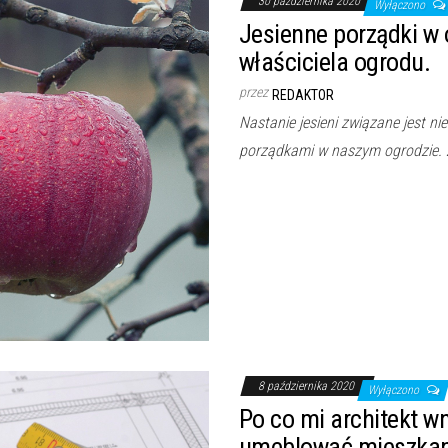
30 października 2020
Wyłączono
Jesienne porządki w 
właściciela ogrodu.
przez
REDAKTOR
Nastanie jesieni związane jest ni
porządkami w naszym ogrodzie. 
8 października 2020
Wyłączono
Po co mi architekt wn
umeblować mieszkan