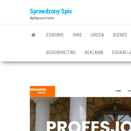
Przejdź
Sprawdzony Spis
do
Njalepsze treści
treści
ZDROWIE
INNE
URODA
BIZNES
BUDOWNICTWO
REKLAMA
EDUKACJ