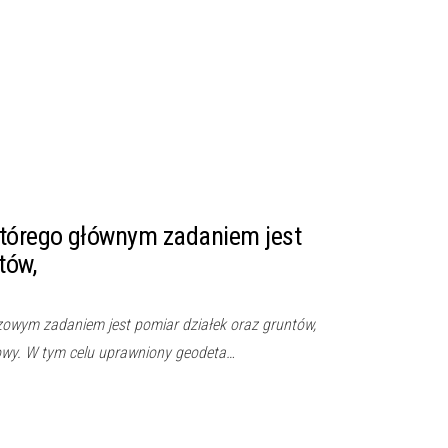
którego głównym zadaniem jest
tów,
zowym zadaniem jest pomiar działek oraz gruntów,
owy. W tym celu uprawniony geodeta…