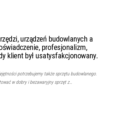
zędzi, urządzeń budowlanych a
świadczenie, profesjonalizm,
dy klient był usatysfakcjonowany.
ejętności potrzebujemy także sprzętu budowlanego.
ować w dobry i bezawaryjny sprzęt z…