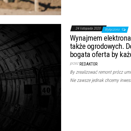
24 listopada 2020
Wyłączono
Wynajmem elektronar
także ogrodowych. Do
bogata oferta by każ
przez
REDAKTOR
By zrealizować remont prócz umi
Nie zawsze jednak chcemy inwest