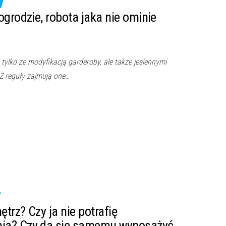
ogrodzie, robota jaka nie ominie
e tylko ze modyfikacją garderoby, ale także jesiennymi
Z reguły zajmują one…
ętrz? Czy ja nie potrafię
ia? Czy da się samemu wyposażyć