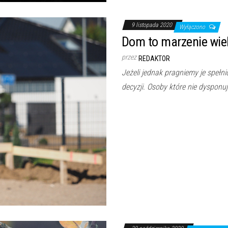
9 listopada 2020
Wyłączono
Dom to marzenie wiel
przez
REDAKTOR
Jeżeli jednak pragniemy je spe
decyzji. Osoby które nie dysponu