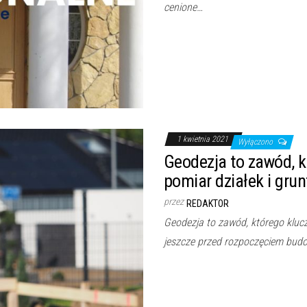
cenione…
1 kwietnia 2021
Wyłączono
Geodezja to zawód, 
pomiar działek i grun
przez
REDAKTOR
Geodezja to zawód, którego kluc
jeszcze przed rozpoczęciem bud