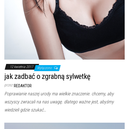
12 kwietnia 2017
Wyłączono
jak zadbać o zgrabną sylwetkę
przez
REDAKTOR
Poprawianie naszej urody ma wielkie znaczenie. chcemy, aby
wszyscy zwracali na nas uwagę. dlatego ważne jest, abyśmy
wiedzieli gdzie szukać…