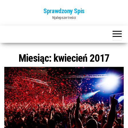
Przejdź
Sprawdzony Spis
do
Njalepsze treści
treści
Miesiąc:
kwiecień 2017