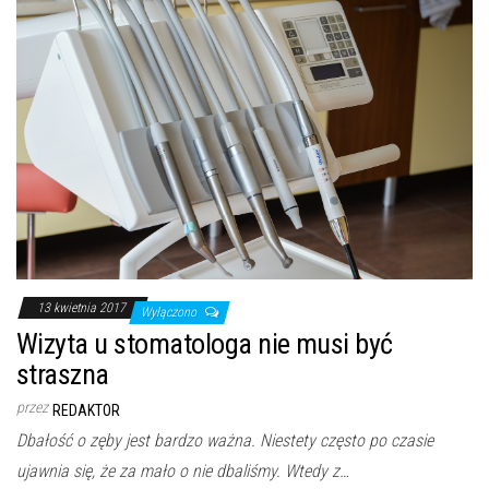
13 kwietnia 2017
Wyłączono
Wizyta u stomatologa nie musi być
straszna
przez
REDAKTOR
Dbałość o zęby jest bardzo ważna. Niestety często po czasie
ujawnia się, że za mało o nie dbaliśmy. Wtedy z…