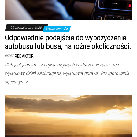
16 października 2020
Wyłączono
Odpowiednie podejście do wypożyczenie
autobusu lub busa, na rożne okoliczności.
przez
REDAKTOR
Ślub jest jednym z z najważniejszych wydarzeń w życiu. Ten
wyjątkowy dzień zasługuje na wyjątkową oprawę. Przygotowania
są jednym z…