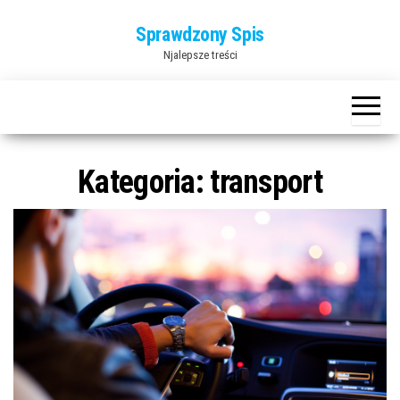
Przejdź
Sprawdzony Spis
do
Njalepsze treści
treści
Kategoria:
transport