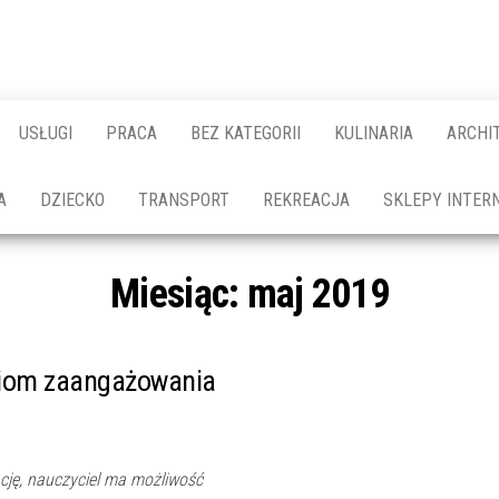
USŁUGI
PRACA
BEZ KATEGORII
KULINARIA
ARCHI
A
DZIECKO
TRANSPORT
REKREACJA
SKLEPY INTER
Miesiąc:
maj 2019
oziom zaangażowania
cję, nauczyciel ma możliwość