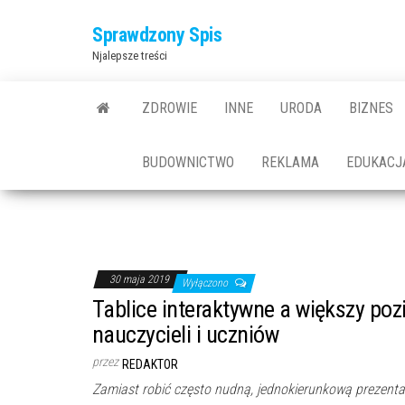
Przejdź
Sprawdzony Spis
do
Njalepsze treści
treści
ZDROWIE
INNE
URODA
BIZNES
BUDOWNICTWO
REKLAMA
EDUKACJ
30 maja 2019
Wyłączono
Tablice interaktywne a większy p
nauczycieli i uczniów
przez
REDAKTOR
Zamiast robić często nudną, jednokierunkową prezenta