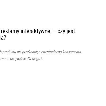
eklamy interaktywnej – czy jest
ia?
ub produktu niż przekonując ewentualnego konsumenta,
kowane oczywiście dla niego?…