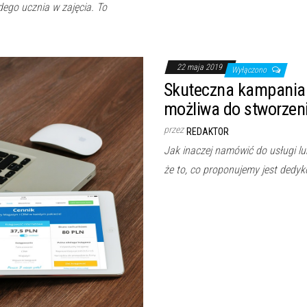
ego ucznia w zajęcia. To
22 maja 2019
Wyłączono
Skuteczna kampania r
możliwa do stworzen
przez
REDAKTOR
Jak inaczej namówić do usługi l
że to, co proponujemy jest dedy