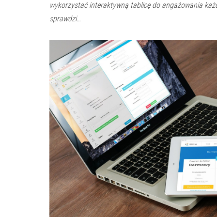
wykorzystać interaktywną tablicę do angażowania każd
sprawdzi…