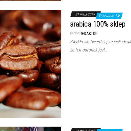
21 maja 2019
Wyłączono
arabica 100% sklep
przez
REDAKTOR
Zwykło się twierdzić, że jeśli ide
że ten gatunek jest…
21 maja 2019