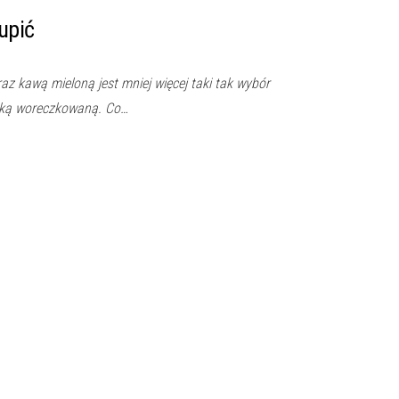
upić
az kawą mieloną jest mniej więcej taki tak wybór
taką woreczkowaną. Co…