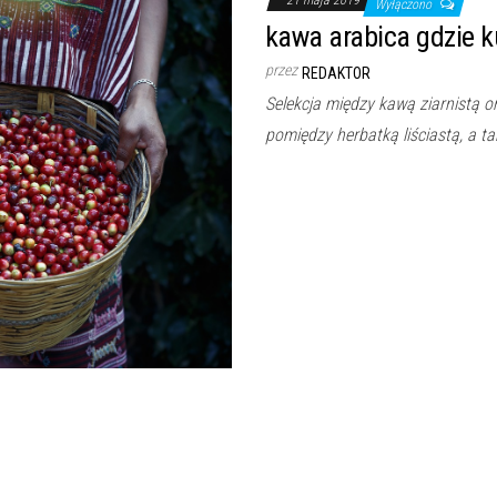
Wyłączono
kawa arabica gdzie k
przez
REDAKTOR
Selekcja między kawą ziarnistą or
pomiędzy herbatką liściastą, a 
Dumnie wspierane przez
WordPress
|
Motyw:
Envo Magazine