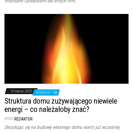
finansami i podatkami dla innych firm…
15 marca 2023
Wyłączono
Struktura domu zużywającego niewiele
energi – co należałoby znać?
przez
REDAKTOR
Decydując się na budowę własnego domu warto już wcześniej