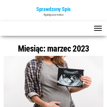
Przejdź
Sprawdzony Spis
do
Njalepsze treści
treści
Miesiąc:
marzec 2023