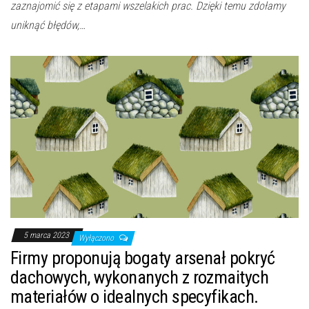
zaznajomić się z etapami wszelakich prac. Dzięki temu zdołamy
uniknąć błędów,…
5 marca 2023
Wyłączono
Firmy proponują bogaty arsenał pokryć
dachowych, wykonanych z rozmaitych
materiałów o idealnych specyfikach.