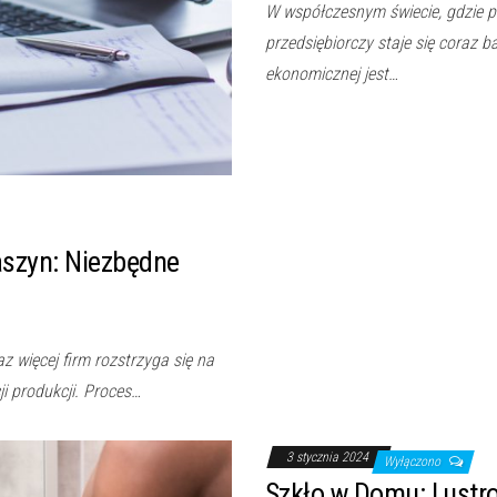
W współczesnym świecie, gdzie pr
przedsiębiorczy staje się coraz b
ekonomicznej jest…
szyn: Niezbędne
 więcej firm rozstrzyga się na
ji produkcji. Proces…
3 stycznia 2024
Wyłączono
Szkło w Domu: Lustr