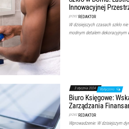
Innowacyjnej Przestr
przez
REDAKTOR
W dzisiejszych czasach szkło nie 
modnym detalem dekoracyjnym 
3 stycznia 2024
Wyłączono
Biuro Księgowe: Wsk
Zarządzania Finansa
przez
REDAKTOR
Wprowadzenie: W dzisiejszym dy