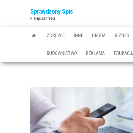
Przejdź
Sprawdzony Spis
do
Njalepsze treści
treści
ZDROWIE
INNE
URODA
BIZNES
BUDOWNICTWO
REKLAMA
EDUKACJ