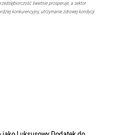
zedsiębiorczość świetnie prosperuje, a sektor
ardziej konkurencyjny, utrzymanie zdrowej kondycji
o jako Luksusowy Dodatek do