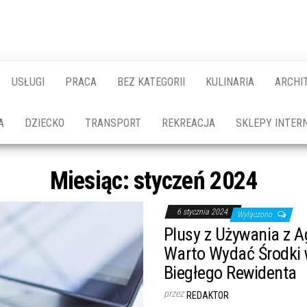
USŁUGI
PRACA
BEZ KATEGORII
KULINARIA
ARCHI
A
DZIECKO
TRANSPORT
REKREACJA
SKLEPY INTER
Miesiąc:
styczeń 2024
6 stycznia 2024
Wyłączono
Plusy z Używania z A
Warto Wydać Środki 
Biegłego Rewidenta
przez
REDAKTOR