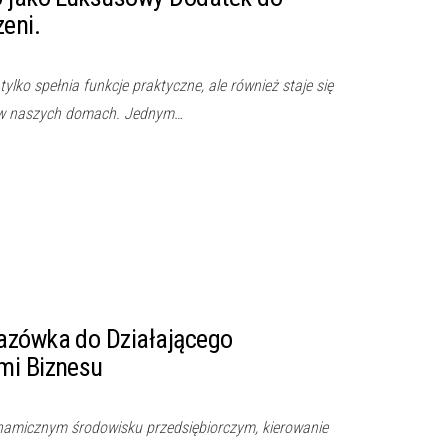
zeni.
tylko spełnia funkcje praktyczne, ale również staje się
w naszych domach. Jednym…
azówka do Działającego
mi Biznesu
namicznym środowisku przedsiębiorczym, kierowanie