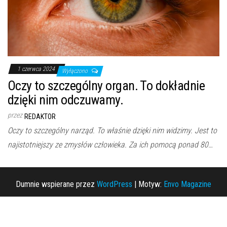
1 czerwca 2024
Wyłączono
Oczy to szczególny organ. To dokładnie
dzięki nim odczuwamy.
przez
REDAKTOR
Oczy to szczególny narząd. To właśnie dzięki nim widzimy. Jest to
najistotniejszy ze zmysłów człowieka. Za ich pomocą ponad 80…
Dumnie wspierane przez
WordPress
|
Motyw:
Envo Magazine