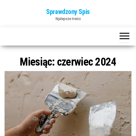
Przejdź
Sprawdzony Spis
do
Njalepsze treści
treści
Miesiąc:
czerwiec 2024