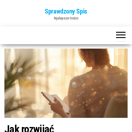
Przejdź
Sprawdzony Spis
do
Njalepsze treści
treści
Jak rozwijać