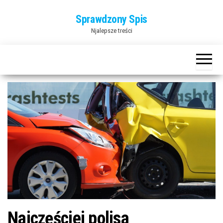
Przejdź
Sprawdzony Spis
do
Njalepsze treści
treści
Najczęściej polisa