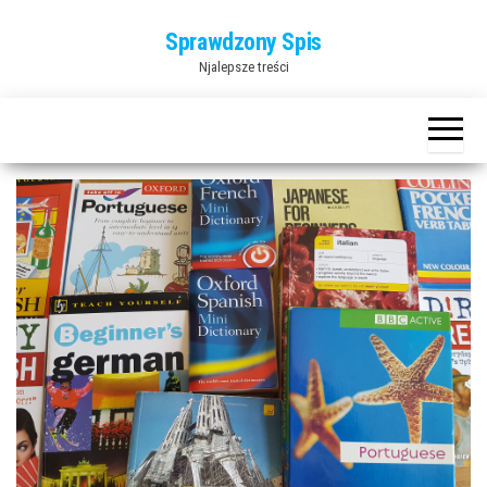
Przejdź
Sprawdzony Spis
do
Njalepsze treści
treści