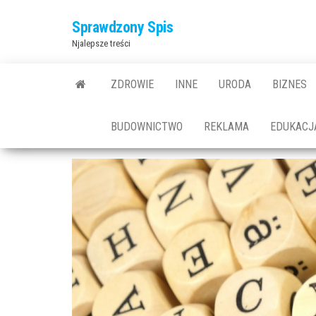
Przejdź
Sprawdzony Spis
do
Njalepsze treści
treści
ZDROWIE
INNE
URODA
BIZNES
BUDOWNICTWO
REKLAMA
EDUKACJ