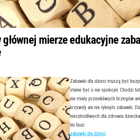
w głównej mierze edukacyjne zab
e
Zabawki dla dzieci muszą być bezp
stanie być o nie spokojni. Chodzi t
nie miały przenikliwych brzegów an
krzywdy ani nie łyknęło zabawki. 
nieszkodliwych dla zdrowia dzieck
do buzi.
zabawki dla dzieci