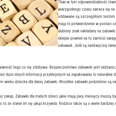
Tkwi w tym odpowiedzialność równi
wiarygodnego czasu zwraca się na
oddawane są szczególnym testom j
mają to potwierdzenie w postaci c
ulubiony znak nakładany na zabawki
sklepie powinni na to zwrócić uwa
zabawek. Jeśli są nadzwyczaj tani
 pewność tego co się zdobywa. Bezpieczeństwo zabawek jest nadzwycz
ż dużo innych informacji przyklejonych na zapakowaniu to naturalnie 
m wieku dziecka dla danej zabawki. Wszelkie zabawki podzielone są n
wy zakup. Zabawki dla małych dzieci jakie mają parę miesięcy muszą b
to że stanie im się jakąś krzywda. Rodzice także są o wiele bardziej 