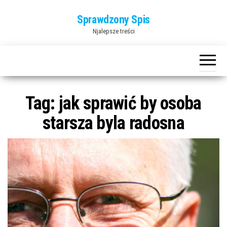
Przejdź
Sprawdzony Spis
do
Njalepsze treści
treści
Tag:
jak sprawić by osoba
starsza byla radosna