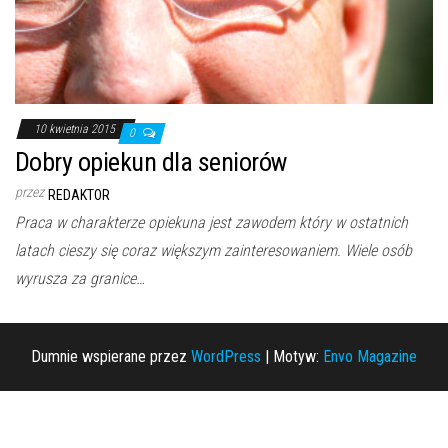
10 kwietnia 2015
0
Dobry opiekun dla seniorów
przez
REDAKTOR
Praca w charakterze opiekuna jest zawodem który w ostatnich
latach cieszy się coraz większym zainteresowaniem. Wiele osób
wyrusza za granice…
Dumnie wspierane przez
WordPress
|
Motyw:
Envo Magazine