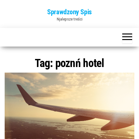
Przejdź
Sprawdzony Spis
do
Njalepsze treści
treści
Tag:
poznń hotel